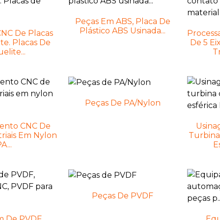
Peças Em ABS, Placa De
Plástico ABS Usinada...
NC De Placas
Process
te. Placas De
De 5 Ei
elite...
T
Peças De PA/Nylon
ento CNC De
Usina
riais Em Nylon
Turbin
A...
E
Peças De PVDF
m De PVDF,
Eq