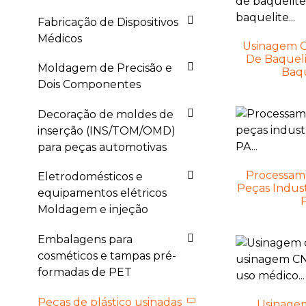
Fabricação de Dispositivos
Médicos
Usinagem C
De Baqueli
Moldagem de Precisão e
Baqu
Dois Componentes
Decoração de moldes de
inserção (INS/TOM/OMD)
para peças automotivas
Processam
Eletrodomésticos e
Peças Indust
equipamentos elétricos
P
Moldagem e injeção
Embalagens para
cosméticos e tampas pré-
formadas de PET
Peças de plástico usinadas
Usinage