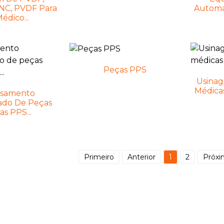
NC, PVDF Para
Automa
édico...
Peças PPS
Usina
Médicas
ssamento
ado De Peças
s PPS...
Primeiro
Anterior
1
2
Próx