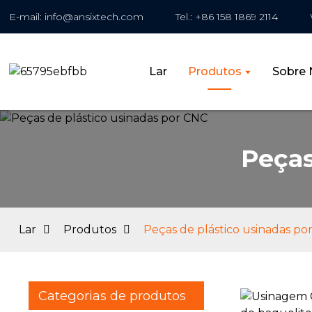
E-mail: info@ansixtech.com
Tel.: +86 158 1869 2114
Lar
Produtos
Sobre 
Peças
Lar
Produtos
Peças de plástico usinadas po
Categorias de produtos