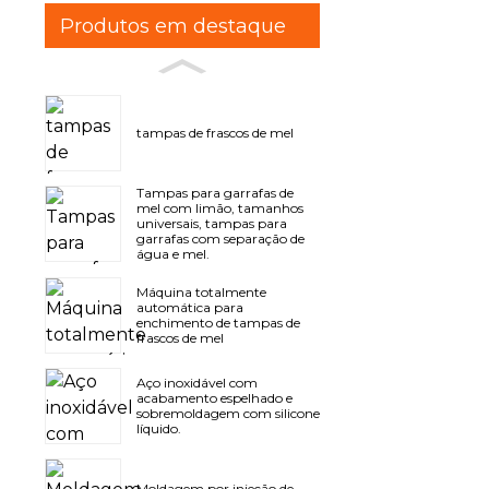
Produtos em destaque
tampas de frascos de mel
Tampas para garrafas de
mel com limão, tamanhos
universais, tampas para
garrafas com separação de
água e mel.
Máquina totalmente
automática para
enchimento de tampas de
frascos de mel
Aço inoxidável com
acabamento espelhado e
sobremoldagem com silicone
líquido.
Moldagem por injeção de