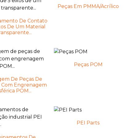
Peças Em PMMA/Acrílico
amento De Contato
xos De Um Material
ransparente...
Peças POM
gem De Peças De
a Com Engrenagem
sférica POM...
PEI Parts
uipamentos De