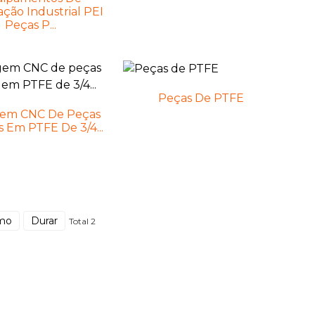
ção Industrial PEI
Peças P...
Peças De PTFE
gem CNC De Peças
 Em PTFE De 3/4...
imo
Durar
Total 2