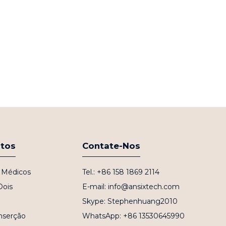
utos
Contate-Nos
s Médicos
Tel.: +86 158 1869 2114
Dois
E-mail: info@ansixtech.com
Skype: Stephenhuang2010
nserção
WhatsApp: +86 13530645990