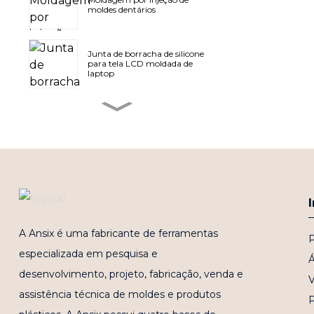
moldes dentários
Junta de borracha de silicone
para tela LCD moldada de
laptop
Tampa plástica A para
laptop (tampa superior)
Molde para capa tipo C para
laptop
Tratamento de superfície
A Ansix é uma fabricante de ferramentas
para moldes de tampas A de
P
laptops produzidos em
especializada em pesquisa e
massa
Á
desenvolvimento, projeto, fabricação, venda e
V
O painel de proteção inferior
da porta traseira é feito de
assistência técnica de moldes e produtos
moldagem em
microespuma de PP.