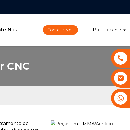
ate-Nos
Portuguese
Contate-Nos
or CNC
+86 13530645990