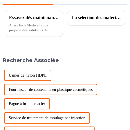
standard
Essayez dès maintenant nos services de moulage par injection pour résoudre vos problèmes
La sélection des matériaux pour le moulage par injection de moules de connecteurs
AnsixTech Medical vous
propose des solutions de
moulage par injection
plastique, de la conception à
l'outillage en passant par la
sélection et la fabrication des
matériaux. Contactez notre
Recherche Associée
équipe spécialisée et résolvez
votre problème dès
maintenant.ISO900...
Usines de nylon HDPE
Fournisseur de contenants en plastique cosmétiques
Bague à bride en acier
Service de traitement de moulage par injection