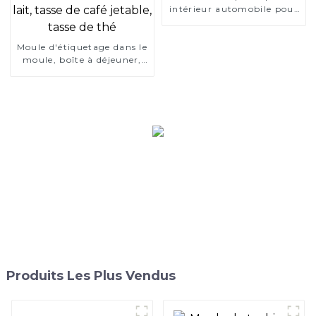
intérieur automobile pour
panneau audio pour
AnsixTech
Moule d'étiquetage dans le
moule, boîte à déjeuner,
boîte de restauration
rapide jetable, tasse de thé
au lait, tasse de café
jetable, tasse de thé
Produits Les Plus Vendus