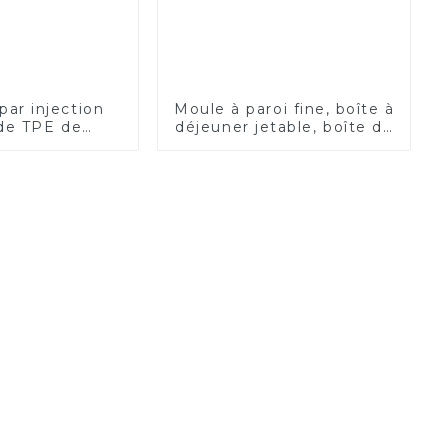
ar injection
Moule à paroi fine, boîte à
de TPE de
déjeuner jetable, boîte de
e de pile de
restauration rapide, tasse
t de véhicule
de thé au lait, tasse à
e de nouvelle
café jetable, tasse de thé
ergie