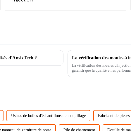
lisés d'AnsixTech ?
La vérification des moules à i
La vérification des moules d'injectio
garantir que la qualité et les perfor
exigences. Moule t...
Usines de boîtes d'échantillons de maquillage
Fabricant de pièces
e panneau de garniture de porte
Pile de chargement
Douille de ma