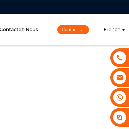
Contactez-Nous
French
Contact Us
+86 13530645990
Stephenhuang2010