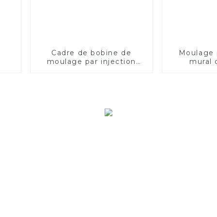
Cadre de bobine de
Moulage p
moulage par injection
mural 
électrique AFC80 pour
couvertur
Bobbi
chargemen
électriqu
én