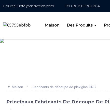
Courriel : info@ansixtech.com
Tél:+86 158 1869 2114
Maison
Des Produits
Pro
>>
Maison
Fabricants de découpe de plexiglas CNC
Principaux Fabricants De Découpe De Pl