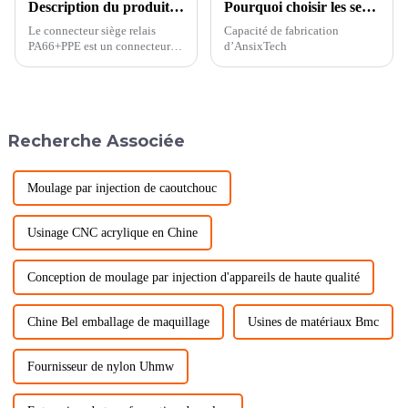
Description du produit du bloc relais PA66 + connecteur PPE
Pourquoi choisir les services d'injection plastique personnalisés d'AnsixTech ?
Le connecteur siège relais
Capacité de fabrication
PA66+PPE est un connecteur
d’AnsixTech
haute performance composé de
matériaux PA66 (polyamide) et
PPE (polyphénylène éther). Le
PA66 a une excellente
résistance à la chaleur, une
Recherche Associée
résistance chimique et une
excellente résistance
mécanique...
Moulage par injection de caoutchouc
Usinage CNC acrylique en Chine
Conception de moulage par injection d'appareils de haute qualité
Chine Bel emballage de maquillage
Usines de matériaux Bmc
Fournisseur de nylon Uhmw