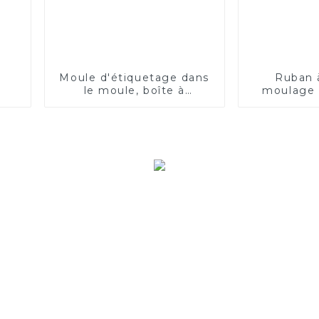
Moule d'étiquetage dans
Ruban 
le moule, boîte à
moulage p
déjeuner, boîte de
doubl
restauration rapide
jetable, tasse de thé au
lait, tasse de café jetable,
tasse de thé