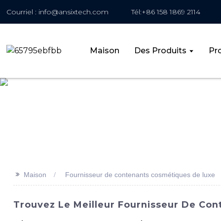
Courriel : info@ansixtech.com
Tél:+86 158 1869 2114
Maison
Des Produits
Pro
>>
Maison
Fournisseur de contenants cosmétiques de luxe
Trouvez Le Meilleur Fournisseur De Co