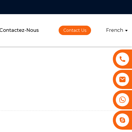
Contactez-Nous
French
Contact Us
+86 13530645990
Stephenhuang2010