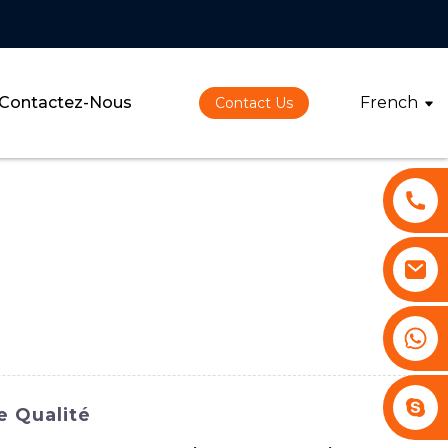
Contactez-Nous
French
Contact Us
+86 13530645990
Stephenhuang2010
e Qualité