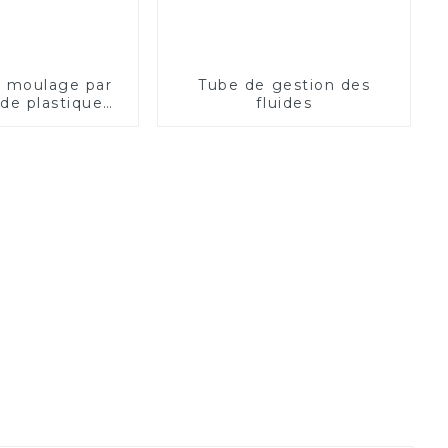
e moulage par
Tube de gestion des
 de plastique
fluides
lisé à Ansix