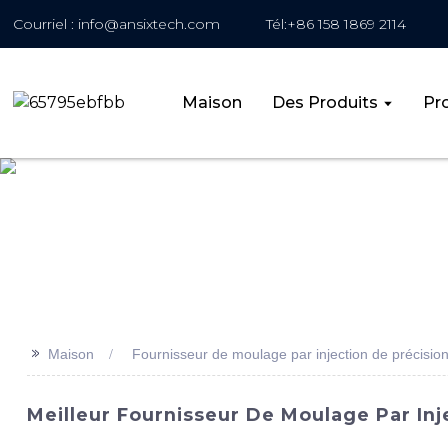
Courriel : info@ansixtech.com
Tél:+86 158 1869 2114
Maison
Des Produits
Pro
>>
Maison
Fournisseur de moulage par injection de précisio
Meilleur Fournisseur De Moulage Par Inj