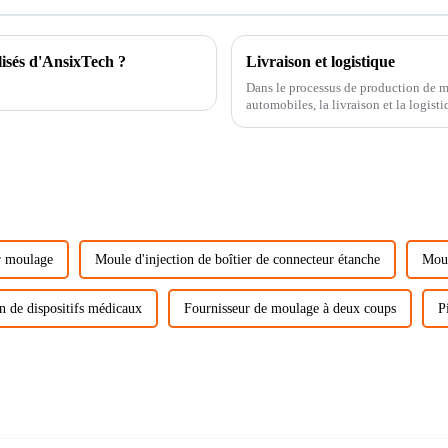
lisés d'AnsixTech ?
Livraison et logistique
Dans le processus de production de m
automobiles, la livraison et la logistique sont des maill
couramment utilisées pour garantir...
r moulage
Moule d'injection de boîtier de connecteur étanche
Moul
n de dispositifs médicaux
Fournisseur de moulage à deux coups
P