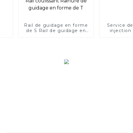
Rail de guidage en forme
Service d
de S Rail de guidage en
injection
plastique Chaîne de forme
personna
spéciale Rail de guidage
de chaîne en polyéthylène
résistant à l'usure
personnalisé en forme de
U Rail de guidage à une
et double rangée en
forme de K Rail coulissant
Rainure de guidage en
forme de T