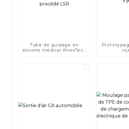
Tube de guidage en
Prototypag
silicone médical AnsixTech
in
pour le procédé LSR