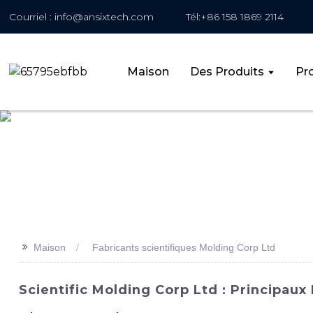
Courriel : info@ansixtech.com
Tél:+86 158 1869 2114
Maison
Des Produits
Pro
>>
Maison
Fabricants scientifiques Molding Corp Ltd
Scientific Molding Corp Ltd : Principaux