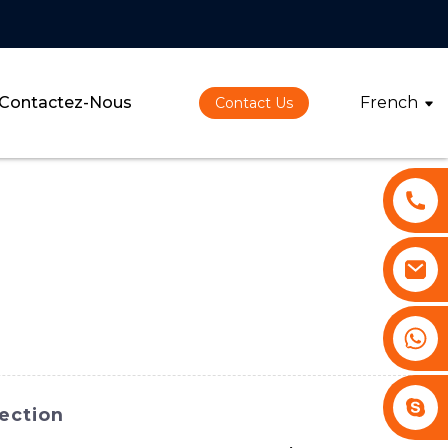
Contactez-Nous
French
Contact Us
+86 13530645990
Stephenhuang2010
jection