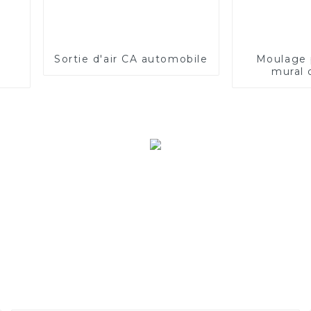
Sortie d'air CA automobile
Moulage p
mural 
couvertur
chargemen
électriqu
én