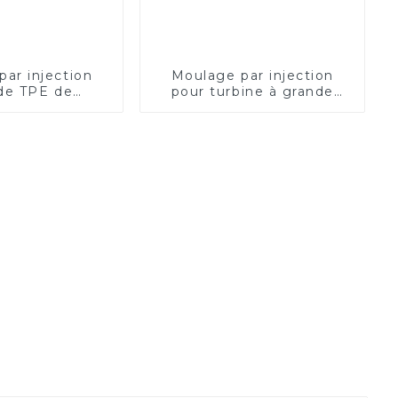
ar injection
Moulage par injection
de TPE de
pour turbine à grande
e de pile de
vitesse pour sept pales,
t de véhicule
cinq pales, trois pales
e de nouvelle
ergie