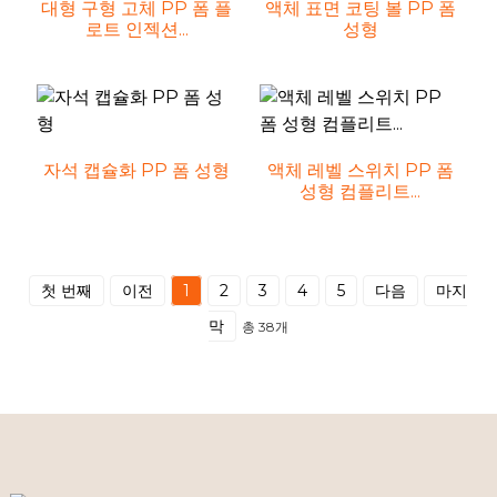
대형 구형 고체 PP 폼 플
액체 표면 코팅 볼 PP 폼
로트 인젝션...
성형
자석 캡슐화 PP 폼 성형
액체 레벨 스위치 PP 폼
성형 컴플리트...
첫 번째
이전
1
2
3
4
5
다음
마지
막
총 38개