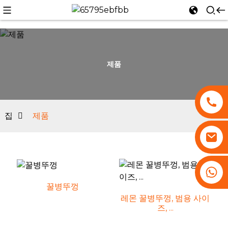
제품
n
집
제품
+86 13530645990
꿀병뚜껑
레몬 꿀병뚜껑, 범용 사이
즈, ...