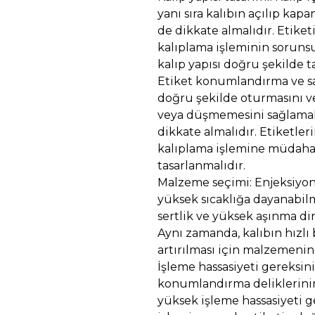
yanı sıra kalıbın açılıp ka
de dikkate almalıdır. Etike
kalıplama işleminin sorunsu
kalıp yapısı doğru şekilde t
Etiket konumlandırma ve sab
doğru şekilde oturmasını v
veya düşmemesini sağlamak 
dikkate almalıdır. Etiketle
kalıplama işlemine müdahale
tasarlanmalıdır.
Malzeme seçimi: Enjeksiyon 
yüksek sıcaklığa dayanabilm
sertlik ve yüksek aşınma di
Aynı zamanda, kalıbın hızlı 
artırılması için malzemenin 
İşleme hassasiyeti gereksinim
konumlandırma deliklerinin
yüksek işleme hassasiyeti g