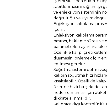
işlemi sırasında etiketin d
sabitlenmesini sağlamayı ge
ve enjeksiyon sisteminin no
doğruluğu ve uyum doğrulu
Enjeksiyon kalıplama proses
içerir:
Enjeksiyon kalıplama param
basıncı, bekleme süresi ve 
parametreleri ayarlanarak en
Özellikle kalıp içi etiketle
düşmesini önlemek için enje
edilmesi gerekir.
Soğutma sistemi optimizasy
kalıbın soğutma hızı hızlan
kısaltılabilir. Özellikle kalı
üzerine hızlı bir şekilde s
neden olmaması için etiket
dikkate alınmalıdır.
Kalıp sıcaklığı kontrolü: Kal