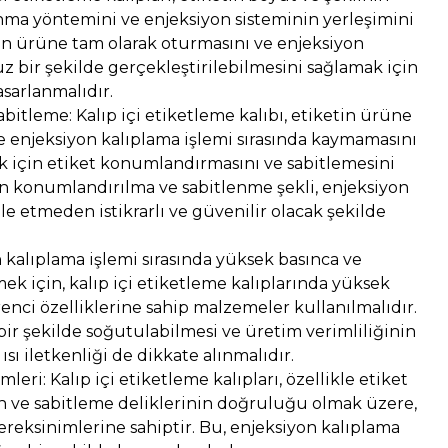
panma yöntemini ve enjeksiyon sisteminin yerleşimini
tin ürüne tam olarak oturmasını ve enjeksiyon
z bir şekilde gerçekleştirilebilmesini sağlamak için
asarlanmalıdır.
itleme: Kalıp içi etiketleme kalıbı, etiketin ürüne
e enjeksiyon kalıplama işlemi sırasında kaymamasını
için etiket konumlandırmasını ve sabitlemesini
rin konumlandırılma ve sabitlenme şekli, enjeksiyon
 etmeden istikrarlı ve güvenilir olacak şekilde
kalıplama işlemi sırasında yüksek basınca ve
ek için, kalıp içi etiketleme kalıplarında yüksek
renci özelliklerine sahip malzemeler kullanılmalıdır.
bir şekilde soğutulabilmesi ve üretim verimliliğinin
ısı iletkenliği de dikkate alınmalıdır.
leri: Kalıp içi etiketleme kalıpları, özellikle etiket
 ve sabitleme deliklerinin doğruluğu olmak üzere,
ereksinimlerine sahiptir. Bu, enjeksiyon kalıplama