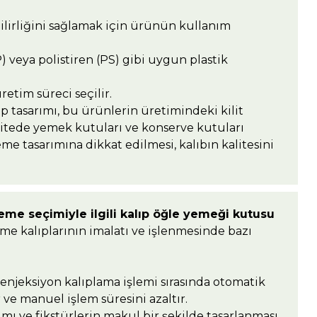
nilirliğini sağlamak için ürünün kullanım
 veya polistiren (PS) gibi uygun plastik
etim süreci seçilir.
ıp tasarımı, bu ürünlerin üretimindeki kilit
alitede yemek kutuları ve konserve kutuları
me tasarımına dikkat edilmesi, kalıbın kalitesini
eme seçimiyle ilgili kalıp öğle yemeği kutusu
eme kalıplarının imalatı ve işlenmesinde bazı
ı, enjeksiyon kalıplama işlemi sırasında otomatik
 ve manuel işlem süresini azaltır.
mı ve fikstürlerin makul bir şekilde tasarlanması