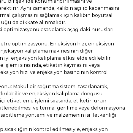
oğru bir şekilde konumlandırılmasını ve
rektirir. Aynı zamanda, kalıbın açılıp kapanmasını
rmal çalışmasını sağlamak için kalıbın boyutsal
ğu da dikkate alınmalıdır.
i optimizasyonu esas olarak aşağıdaki hususları
etre optimizasyonu: Enjeksiyon hızı, enjeksiyon
enjeksiyon kalıplama makinesinin diğer
 iyi enjeksiyon kalıplama etkisi elde edilebilir.
me işlemi sırasında, etiketin kaymasını veya
ksiyon hızı ve enjeksiyon basıncının kontrol
onu: Makul bir soğutma sistemi tasarlanarak,
dırılabilir ve enjeksiyon kalıplama döngüsü
p içi etiketleme işlemi sırasında, etiketin ürün
abitlenebilmesi ve termal gerilime veya deformasyona
 sabitleme yöntemi ve malzemenin ısı iletkenliği
ıp sıcaklığının kontrol edilmesiyle, enjeksiyon