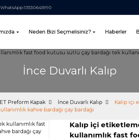
WhatsApp:13530645990
mızda
Neden Bizi Seçmelisiniz?
Haberler
B
İnce Duvarlı Kalıp
PET Preform Kapak
İnce Duvarlı Kalıp
Kalıp içi
kullanımlık kahve bardağı çay bardağı
Kalıp içi etiketle
kullanımlık fast f