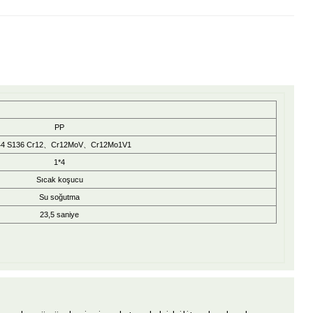
PP
44 S136 Cr12、Cr12MoV、Cr12Mo1V1
1*4
Sıcak koşucu
Su soğutma
23,5 saniye