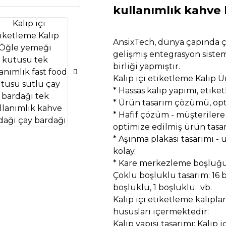
Loa
Loa
kullanımlık kahve 
AnsixTech, dünya çapında ço
gelişmiş entegrasyon sistem
birliği yapmıştır.
Kalıp içi etiketleme Kalıp Ü
* Hassas kalıp yapımı, etike
* Ürün tasarım çözümü, op
* Hafif çözüm - müşterilere
optimize edilmiş ürün tasar
* Aşınma plakası tasarımı - 
kolay.
* Kare merkezleme boşluğu
Çoklu boşluklu tasarım: 16 b
boşluklu, 1 boşluklu…vb.
Kalıp içi etiketleme kalıpla
hususları içermektedir:
Kalıp yapısı tasarımı: Kalıp 