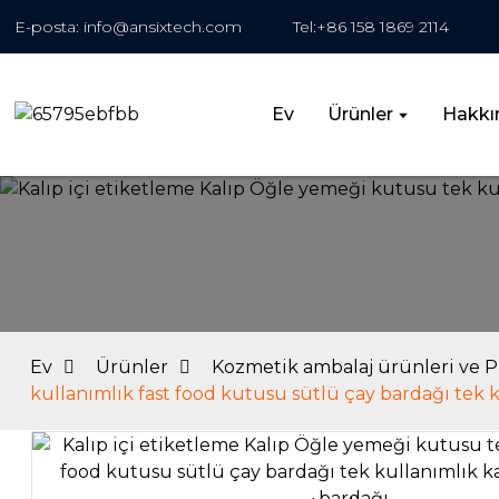
E-posta: info@ansixtech.com
Tel:+86 158 1869 2114
Ev
Ürünler
Hakkı
Ev
Ürünler
Kozmetik ambalaj ürünleri ve 
kullanımlık fast food kutusu sütlü çay bardağı tek 