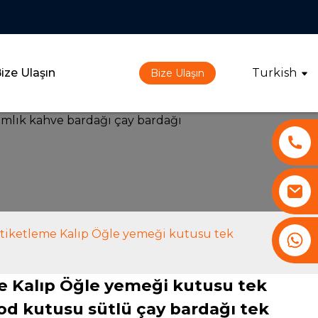
ize Ulaşın
Turkish
Bize Ulaşın
 etiketleme Kalıp Öğle yemeği kutusu tek
+86 13530645990
me Kalıp Öğle yemeği kutusu tek
ood kutusu sütlü çay bardağı tek