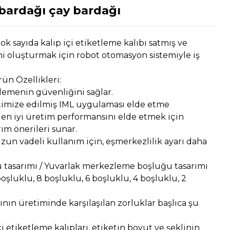
ding...
ding...
bardağı çay bardağı
k sayıda kalıp içi etiketleme kalıbı satmış ve
i oluşturmak için robot otomasyon sistemiyle iş
rün Özellikleri:
tlemenin güvenliğini sağlar.
timize edilmiş IML uygulaması elde etme
 en iyi üretim performansını elde etmek için
ım önerileri sunar.
uzun vadeli kullanım için, eşmerkezlilik ayarı daha
 tasarımı / Yuvarlak merkezleme boşluğu tasarımı
oşluklu, 8 boşluklu, 6 boşluklu, 4 boşluklu, 2
rının üretiminde karşılaşılan zorluklar başlıca şu
içi etiketleme kalıpları, etiketin boyut ve şeklinin