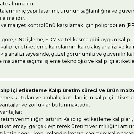
ate alınmalıdır.
talarının iç yapı tasarımı, ürünün sağlamlığını ve güve
 almalıdır.
e maliyet kontrolünü karşılamak için polipropilen (PP)
göre, CNC işleme, EDM ve tel kesme gibi uygun kalıp ür
alıp içi etiketleme kalıplarının kalıp akış analizi ve kal
 akış analizi sayesinde, güzel görünümlü ve güvenilir k
 malzeme seçimi, işleme teknolojisi ve kalıp içi etiketle
alıp içi etiketleme Kalıp üretim süreci ve ürün malz
emek kutuları ve ambalaj kutuları için kalıp içi etiketl
vantajlar ve zorluklar bulunmaktadır.
vantajlar:
retim verimliliğini artırın: Kalıp içi etiketleme kalıplar
tiketlemeyi gerçekleştirerek üretim verimliliğini artırır
tiketin doğru konumlandırılmasını sağlayın: Kalıp tasarı