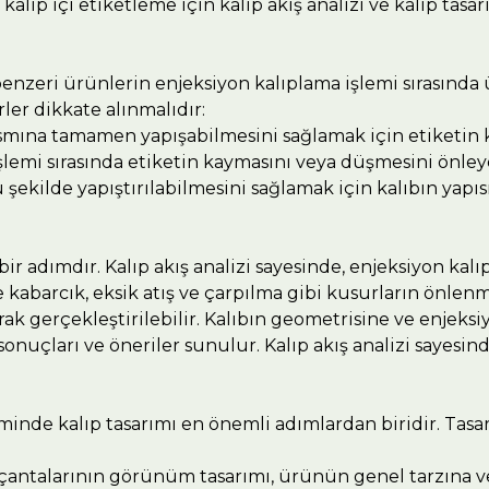
lıp içi etiketleme için kalıp akış analizi ve kalıp tasar
 benzeri ürünlerin enjeksiyon kalıplama işlemi sırasında
ler dikkate alınmalıdır:
smına tamamen yapışabilmesini sağlamak için etiketin
şlemi sırasında etiketin kaymasını veya düşmesini önley
u şekilde yapıştırılabilmesini sağlamak için kalıbın ya
bir adımdır. Kalıp akış analizi sayesinde, enjeksiyon kalı
 kabarcık, eksik atış ve çarpılma gibi kusurların önlenme
larak gerçekleştirilebilir. Kalıbın geometrisine ve enjek
iz sonuçları ve öneriler sunulur. Kalıp akış analizi sayesi
nde kalıp tasarımı en önemli adımlardan biridir. Tasar
antalarının görünüm tasarımı, ürünün genel tarzına ve 