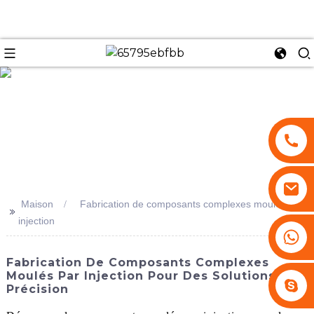
se
Maison
Fabrication de composants complexes moulés par
>>
injection
+86 13530645990
Fabrication De Composants Complexes
Moulés Par Injection Pour Des Solutions De
Stephenhuang2010
Précision