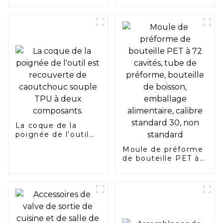
plastique Chaîne de
forme spéciale Rail
de guidage de
chaîne en
polyéthylène
résistant à l'usure
personnalisé en
forme de U Rail de
guidage à une et
double rangée en
forme de K Rail
coulissant Rainure
de guidage en
forme de T
La coque de la
poignée de l'outil
est recouverte de
Moule de préforme
caoutchouc souple
de bouteille PET à
TPU à deux
72 cavités, tube de
composants.
préforme, bouteille
de boisson,
emballage
alimentaire, calibre
standard 30, non
standard