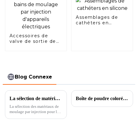
Assemblages de
cathéters en
silicone
Accessoires de
valve de sortie de
cuisine et de salle
de bains de
moulage par
injection d'appareils
électriques
Blog Connexe
La sélection de matériaux de moulage par injection pour les connecteurs de précision automobiles
Boîte de poudre colorée galvanisée sur mesure, fabricant de cosmétiques
La sélection des matériaux de
moulage par injection pour les
connecteurs de précision
automobiles est une décision
critique qui affecte directement
les performances, la fiabilité et
la durabilité du connecteur.