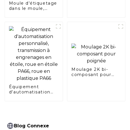
Moule d'étiquetage
dans le moule,
boîte à déjeuner,
boîte de
restauration rapide
jetable, tasse de
thé au lait, tasse de
café jetable, tasse
de thé
Moulage 2K bi-
composant pour
poignée
Équipement
d'automatisation
personnalisé,
transmission à
engrenages en
étoile, roue en
étoile PA66, roue en
plastique PA66
Blog Connexe