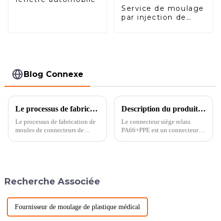
Service de moulage
par injection de
plastique
personnalisé à Ansix
Blog Connexe
Le processus de fabrication des moules de connecteurs de précision automobile
Description du produit du bloc relais PA66 + connecteur PPE
Le processus de fabrication de
Le connecteur siège relais
moules de connecteurs de
PA66+PPE est un connecteur
précision automobile est un
haute performance composé de
processus complexe qui
matériaux PA66 (polyamide) et
nécessite plusieurs étapes et
PPE (polyphénylène éther). Le
opérations. Ce qui suit est le
PA66 a une excellente
flux général du processus de
résistance à la chaleur, une
Recherche Associée
l'automobile...
résistance chimique et une
excellente résistance
mécanique...
Fournisseur de moulage de plastique médical