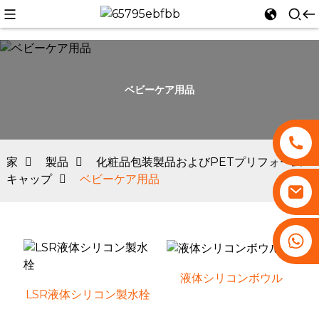
ベビーケア用品
n
家
製品
化粧品包装製品およびPETプリフォーム
キャップ
ベビーケア用品
+86 13530645990
液体シリコンボウル
LSR液体シリコン製水栓