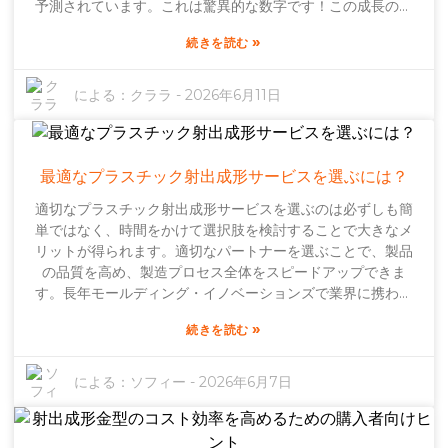
予測されています。これは驚異的な数字です！この成長の多
くは、消費者がより多くの消費財を求めるようになったこと
»
続きを読む
と、材料加工における様々な新しい技術開発によるもので
す。BASFやDowといった大手企業でさえ、生産をより迅速
かつ効率的にする可能性のある新素材の実験を行っていま
による：
クララ
-
2026年6月11日
す。業界が消費者の真のニーズに合わせて変化するにつれ、
サステナビリティが大きな注目を集めるトピックとなってい
ます。多くの企業が、新品のプラスチックではなく、より環
境に優しい素材を求めています。これは、企業が事業のやり
最適なプラスチック射出成形サービスを選ぶには？
方を見直し、サプライチェーンを少し改革する必要があるこ
適切なプラスチック射出成形サービスを選ぶのは必ずしも簡
とを意味するかもしれません。競争力を維持するためには、
単ではなく、時間をかけて選択肢を検討することで大きなメ
サービスプロバイダーはこうしたトレンドに遅れをとらない
リットが得られます。適切なパートナーを選ぶことで、製品
ようにしなければなりません。怠けている場合ではありませ
の品質を高め、製造プロセス全体をスピードアップできま
ん！さらに、自動化やAIといった最先端技術が、プラスチッ
す。長年モールディング・イノベーションズで業界に携わっ
ク射出成形サービスの効率化において、ますます重要な役割
てきたベテランのジョン・スミス氏は、「プロジェクトを成
を果たすようになっています。しかし、現実的に考えてみま
»
続きを読む
功させるには、入念な調査を行い、優れた射出成形パートナ
しょう。いくつかの課題は存在します。これらのツールをス
ーを選ぶことが重要です」と簡潔に述べています。プラスチ
ムーズに統合するのは必ずしも容易ではなく、こうした高度
ック射出成形サービスを探す際には、経験や実際に何ができ
による：
ソフィー
-
2026年6月7日
な機械を操作するには熟練した人材が不可欠です。そのた
るかなどを考慮する必要があります。多くの企業が専門家だ
め、この変化の激しい業界では、従業員の継続的な研修が極
と謳っていますが、誰もが常に安定した結果を出せるわけで
めて重要であり続けるのです。
はありません。顧客の声や事例研究を確認することをお勧め