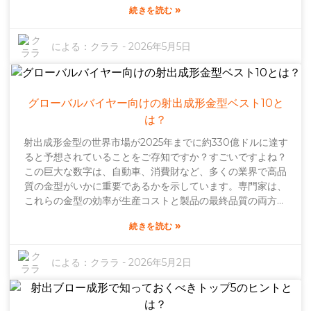
ることができるでしょう！
»
続きを読む
ます。技術の進歩のおかげで、射出成形の品質と効率は長年
にわたって大きく向上しており、これは素晴らしいニュース
です。とはいえ、すべてのメーカーが同じルールで事業を行
による：
クララ
-
2026年5月5日
っているわけではありません。コスト削減のために手抜きを
するメーカーもあり、その結果、品質の低い製品が生まれる
可能性があります。そのため、バイヤーはサプライヤーを選
ぶ際に細心の注意を払うことが非常に重要です。使用する材
グローバルバイヤー向けの射出成形金型ベスト10と
料や製造方法など、サプライヤーのあらゆる側面が重要にな
は？
ります。そしてもちろん、サプライヤーの評判と経験は大き
射出成形金型の世界市場が2025年までに約330億ドルに達す
なプラス要素です。信頼できる相手と仕事をしたいもので
ると予想されていることをご存知ですか？すごいですよね？
す。変化の激しいこの市場において、最新のトレンドを把握
この巨大な数字は、自動車、消費財など、多くの業界で高品
することは、ビジネスに大きな優位性をもたらします。業界
質の金型がいかに重要であるかを示しています。専門家は、
が進化し続けるにつれ、射出成形製品に求められるものも変
これらの金型の効率が生産コストと製品の最終品質の両方に
化していきます。柔軟性を保ち、常に前進し続ける企業は、
大きな影響を与えるとよく言います。金型が基準を満たして
きっと成功するでしょう。しかし、常に最新のトレンドを把
»
続きを読む
いないと、すべてがすぐにうまくいかなくなる可能性があり
握し続けるのは容易ではありません。中には、変化に追いつ
ます。例えば、著名な業界アナリストであるジョン・スミス
くのに苦労する企業もあるでしょう。だからこそ、パートナ
氏は、「射出成形金型の設計を正しく行うことで、無駄を大
ー企業とその提供内容を定期的に見直す時間を取ることは非
による：
クララ
-
2026年5月2日
幅に削減し、生産性を向上させることができる」と述べてい
常に重要です。こうしたちょっとした調査を行うことで、プ
ます。これは全く理にかなっています。優れた金型への投資
ロジェクトにおいて最高品質と最高のパフォーマンスを確保
は贅沢ではなく、長期的に競争力を維持しようとする企業に
できるのです。