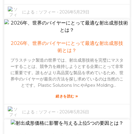
バルクランプの成形金型を専門とする企業など、特定の製品
に特化した企業を選ぶのは賢明な選択です。企業の評判は、
による：
ソフィー
-
2026年5月29日
生産能力について多くを物語っています。潜在的なメーカー
について徹底的に調査することは非常に重要です。革新の限
界を押し広げることに注力している企業もあれば、コスト削
減を重視する企業もあります。本当に必要なものを把握する
ことで、より賢明な選択ができるようになります。そして忘
2026年、世界のバイヤーにとって最適な射出成形技
れてはならないのは、市場の動向を常に把握しておくこと
術とは？
で、信頼できる企業やそのサービスの質について貴重な洞察
プラスチック製造の世界では、射出成形技術を完璧にマスタ
を得られるということです。
ーすることは、競争力を維持しようとする企業にとって非常
に重要です。誰もがより高品質な製品を求めているため、世
界中のバイヤーが最良の方法を探し求めているのは当然のこ
とです。Plastic Solutions Inc.やApex Molding
Technologiesのような企業は、革新的なアプローチにおいて
»
続きを読む
間違いなく業界をリードしています。射出成形のあらゆる側
面をしっかりと理解することは、コストを抑え、製品の耐久
性を確保するために不可欠です。また、適切な射出圧力の重
による：
ソフィー
-
2026年5月26日
要性も見過ごしてはなりません。最適な圧力設定を選択する
ことで、最終的な仕上がりが大きく左右されます。圧力が強
すぎると欠陥のリスクが高まり、弱すぎると充填が不十分に