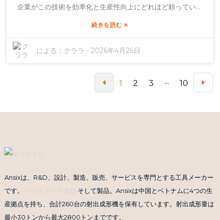
とは、単に良いアイデアというだけでなく、不可欠です。最
企業がこの技術を効率化と生産性向上にどれほど頼っている
終製品の品質向上と廃棄物削減につながります。業界が絶え
かが分かります。製造プロセスに関しては頼りになる存在で
ず変化する中で、専門家は、新しいイノベーションを取り入
»
続きを読む
あるエミリー・ジョンソン博士のような専門家は、射出成形
れ、技術を磨くことがこれまで以上に重要になると考えてい
の汎用性の高さを指摘するのが大好きです。彼女は、「射出
ます。こうした細かな点をしっかりと把握することで、競争
成形は精度を向上させるだけでなく、廃棄物を大幅に削減し
による：
クララ
-
2026年4月26日
の激しい市場で他社との差別化を図る上で大きな違いが生ま
ます」と述べています。その利点を考えると、この方法は複
れるのです。
雑な形状をほとんど手間をかけずに簡単に製造できます。メ
ーカーが射出成形を選ぶ大きな理由は、厳しい公差内に収め
1
2
3
···
10
ることができるからです。さらに、射出圧力などの制御が可
能になることで、最終製品の品質が大きく左右されます。と
はいえ、適切な設定を見つけるのは必ずしも簡単ではなく、
ある程度のスキルと経験が必要です。もちろん、すべてが順
風満帆というわけではありません。射出成形は、特に金型製
作に多額の初期費用がかかるため、一部のスタートアップ企
業にとっては導入が難しい場合があります。また、機械を適
切に操作するには、ある程度の習得期間が必要です。そのた
め、射出成形への参入を検討しているなら、その魅力的なメ
Ansixは、R&D、設計、製造、販売、サービスを専門とする工具メーカー
リットと課題のバランスをうまく取ることが重要です。確か
です。
プラスチック金型
そして製品。Ansixは中国とベトナムに4つの生
に画期的な技術ではありますが、どのようなリスクが伴うの
かをしっかりと理解しておくことが大切です。
産拠点を持ち、合計260台の射出成形機を保有しています。射出成形量は
最小30トンから最大2800トンまでです。