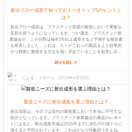
とって必須です。さらに、電気製品やキッチン用品の製造用
金型など、特殊な金型の需要が高まっており、業界が進化
射出ブロー成形で知っておくべきトップ5のヒントと
し、より専門化していることを示しています。とはいえ、金
は？
型を選ぶ際に細かい点に注意を払う人は多くありません。設
射出ブロー成形は、プラスチック容器の製造において重要な
計の柔軟性や材料の適合性といった点を見落としがちな企業
役割を担うようになっています。つい最近、プラスチック産
も少なくありません。こうした点を軽視すると、深刻な遅延
業協会が、この分野は毎年5%以上成長すると予測する報告書
や製品品質の低下につながる可能性があります。業界が常に
を発表しました。これは、人々がこれらの製品をより効率的
新たなイノベーションを追求し続ける中で、企業はこれまで
かつ精密に製造する方法を強く求めていることを如実に示し
以上に綿密な調査を行い、自社の生産目標に真に合った金型
ています。PolyTech Industriesのエミリー・チェン博士のよ
を選択することが求められています。そうしなければ、後々
»
続きを読む
うな専門家も、「競争優位性を維持するには、射出ブロー成
大きな代償を払うことになるかもしれません。
形プロセスを完璧に調整することが絶対に不可欠です」と述
べています。しかし、すべてが順調に進むわけではありませ
による：
イザベル
-
2026年4月28日
ん。多くの企業が、まだ完璧な方法を見つけるのに苦労して
います。設計段階で、例えば位置ずれや、間違った材料の選
択など、よくある問題が発生します。こうした小さなミス
が、製品の品質と製造工程の円滑さの両方に悪影響を及ぼす
製造ニーズに射出成形を選ぶ理由とは？
可能性があります。これらの問題を認識することは非常に重
射出成形は、今日では現代の製造業において本当に不可欠な
要です。賢明な製造業者は、こうしたギャップを埋めるため
部分となっています。プラスチック産業協会の最近のレポー
に、常にプロセスを微調整し、改善しています。正直なとこ
トによると、射出成形市場は2025年までに約5,000億ドルに
ろ、射出ブロー成形を真に習得するために時間を投資するこ
達すると予想されています。これはかなり印象的ですよね。