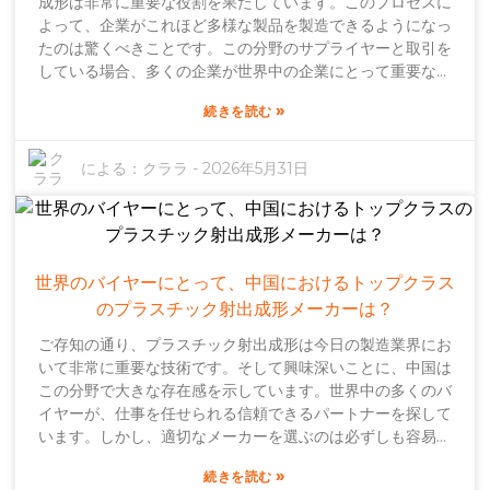
成形は非常に重要な役割を果たしています。このプロセスに
ヤーからの見積もりも忘れてはいけません。魅力的に見える
よって、企業がこれほど多様な製品を製造できるようになっ
こともありますが、隠れたコストが潜んでいる場合もありま
たのは驚くべきことです。この分野のサプライヤーと取引を
す。これらの要素をじっくり検討することで、より賢明な判
している場合、多くの企業が世界中の企業にとって重要なパ
断を下すことができます。適切な計画と専門家のアドバイス
ートナーとなっていることに気づくでしょう。特に効率性と
があれば、金型コストの複雑さに頭を悩ませることなく、プ
»
続きを読む
品質の面で顕著です。これらの企業がどのような強みを持っ
ロジェクトの目標に真に合致した選択をすることができるで
ているかを把握することは、調達先を決定する際に非常に役
しょう。
立ちます。JabilやHusky Injection Molding Systemsな
による：
クララ
-
2026年5月31日
ど、専門知識で際立つ有名な企業もあります。これらの企業
は非常に影響力があり、革新的なソリューションで常に限界
を押し広げています。例えば、医療用プラスチックオーバル
クランプのプラスチック金型などが挙げられます。しかし正
直なところ、規模や評判だけではなく、信頼性にも注意を払
世界のバイヤーにとって、中国におけるトップクラス
う必要があります。正確な仕様を満たすことができるのは絶
のプラスチック射出成形メーカーは？
対条件です。とはいえ、完璧な業界などありませんよね？顧
ご存知の通り、プラスチック射出成形は今日の製造業界にお
客サービスやコミュニケーションにおいて不十分な企業もあ
いて非常に重要な技術です。そして興味深いことに、中国は
るかもしれません。ですから、パートナーを選ぶ際には、技
この分野で大きな存在感を示しています。世界中の多くのバ
術的なことだけに注目するのではなく、全体的な体験も考慮
イヤーが、仕事を任せられる信頼できるパートナーを探して
に入れるようにしましょう。自分にぴったりのものを見つけ
います。しかし、適切なメーカーを選ぶのは必ずしも容易で
るには、バランスの取れた視点が本当に必要です。時間をか
はありません。品質はもちろん重要ですが、確かなノウハウ
けて正しく行うことで、必ず報われ、最終的に最良の結果が
»
続きを読む
を持つ企業を選ぶことも大切です。医療用プラスチックオー
得られるでしょう。