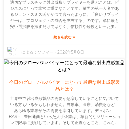
適切なプラスチック射出成形サプライヤーを選ぶことは、ビ
するだけでは不十分です。重要なのは、細部にまで気を配
ジネスにとって非常に重要なことです。業界の第一人者であ
り、革新性を維持することです。画期的な技術開発の可能性
るジョン・スミス氏がかつて言ったように、「良いサプライ
は無限大ですが、製造業者は常に鋭い洞察力を持ち、技術と
ヤーは、プロジェクトの成否を左右する」のです。単に最も
パートナーを慎重に選定する必要があります。2026年が近づ
安い選択肢を探すだけではなく、信頼性や経験といった要素
くにつれ、MIM（金属射出成形）が大きな変革期を迎えよう
も、場合によってはそれ以上に重要です。多くの企業は、サ
としていることは明らかです。刺激的な時代であると同時
»
続きを読む
プライヤーを選ぶ際に重要な要素を見落としがちです。例え
に、現状のやり方を振り返り、場合によっては少し違ったア
ば、自社が製造する製品と類似した製品に関する確かな経験
プローチを検討する必要がある時代でもあります。
を持っていることを確認する必要があります。医療用プラス
による：
ソフィー
-
2026年5月8日
チックオーバルクランプの金型を探している場合、その分野
に精通したサプライヤーを選ぶことが不可欠です。重要なの
は、規格を理解し、自社のニーズを満たすことができるサプ
ライヤーと協力することです。さて、ここで注意すべき点が
あります。サプライヤーの中には、魅力的に聞こえても、実
今日のグローバルバイヤーにとって最適な射出成形製
際には期待に応えてくれない場合もあります。だからこそ、
品とは？
過去の実績を確認し、可能であれば推薦状を入手することが
世界中で射出成形製品の需要が急増していることに気づいて
非常に重要なのです。他の顧客と話すことで、サプライヤー
いる方もいるかもしれません。自動車、医療、消費財など、
の信頼性について多くのことが分かります。結局のところ、
あらゆる業界がその需要を牽引しています。デュポン、
適切なサプライヤーを選ぶことでコストを削減し、製品の品
BASF、豊田通商といった大手企業は、革新的なソリューショ
質を向上させることができます。しっかりと下調べをすれ
ンで限界に挑戦しています。そして正直なところ、これらの
ば、プラスチック射出成形業界で最適なパートナーを見つけ
製品は至る所にあり、日常生活に欠かせないものとなってい