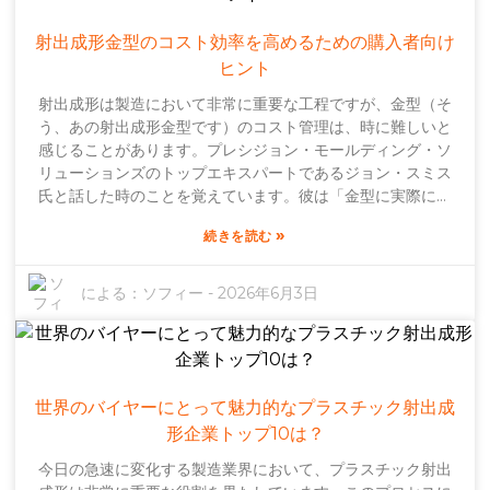
します。これらは、企業が過去に本当に成功を収めてきたか
どうかを示しています。信頼できるプロバイダーは、ポート
射出成形金型のコスト効率を高めるための購入者向け
フォリオを積極的に共有し、難しい問題にどのように対処し
ヒント
てきたかについても説明してくれるでしょう。とはいえ、最
射出成形は製造において非常に重要な工程ですが、金型（そ
も経験豊富な企業でさえミスを犯す可能性があることを覚え
う、あの射出成形金型です）のコスト管理は、時に難しいと
ておく価値があります。時にはコミュニケーションの行き違
感じることがあります。プレシジョン・モールディング・ソ
いやプロジェクトの遅延が発生することもあります。だから
リューションズのトップエキスパートであるジョン・スミス
こそ、最初から明確な期待値を設定し、プロセス全体を通し
氏と話した時のことを覚えています。彼は「金型に実際に何
てコミュニケーションを密に保つことが非常に重要なので
にお金を払っているのかを知ることは、予算やプロジェクト
す。もちろん、品質とコストの最適なバランスを見つけるの
»
続きを読む
の成否に大きな影響を与える」と言っていました。彼の指摘
は少し難しいかもしれません。理想的には、予算内で最高品
はまさに的を射ています。重要なのは初期費用だけでなく、
質の製品を提供してくれるパートナーを見つけたいもので
品質や投資について長期的な視点で考えることです。射出成
す。最初は少し大変に感じるかもしれませんが、これらの要
による：
ソフィー
-
2026年6月3日
形の世界には、設計、材料、メンテナンスなど、金型コスト
素を注意深く検討することで、ニーズに最適なプラスチック
に影響を与える多くの要素が絡み合っています。コスト削減
射出成形サービスを見つけることができるでしょう。
のために手を抜きたくなる気持ちは分かりますが、正直なと
ころ、後々コスト増や品質低下という形で痛い目に遭う可能
性があります。ほとんどの購入者は、コストと耐久性のバラ
世界のバイヤーにとって魅力的なプラスチック射出成
ンスを取るのに苦労しています。これは決して簡単な判断で
形企業トップ10は？
はありません。何にお金をかけるべきか、何は省略できるの
今日の急速に変化する製造業界において、プラスチック射出
かをしっかりと把握することが重要です。そして、サプライ