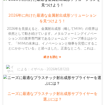
えます。圧力を適切に調整できれば、通常は欠陥が少なくな
り、表面仕上げも滑らかになります。そして、このプロセス
によって企業は廃棄物を大幅に削減できることを忘れてはな
2026年に向けた最適な金属射出成形ソリューション
りません。これは、持続可能性を重視する企業にとって大き
を見つけよう！
な利点です。とはいえ、すべてが順風満帆というわけではあ
2026年を見据えると、金属射出成形（略してMIM）の世界は
りません。金型や初期投資など、すべてを準備するにはかな
依然として動き続けています。メタルフォーミングイノベー
りの費用がかかり、最初は躊躇する人もいるかもしれませ
ションズの業界専門家であるジェームズ・ソープ博士はかつ
ん。しかし、正直なところ、長期的なメリットを考慮すれ
て、「MIMの未来は、イノベーションと物事を完璧にするこ
ば、初期投資に見合うだけの価値がある場合が多いのです。
とにかかっている」と述べました。正直なところ、これは現
しっかりとした計画と適切な専門知識があれば、企業は真の
状をほぼ言い表しています。製造業のこの重要な部分におい
競争優位性を獲得できます。つまり、射出成形に参入するに
»
続きを読む
て、より高度で精密なソリューションへの強い要望がありま
は、慎重な検討と、場合によっては専門家のアドバイスも必
す。最高品質の部品に対するニーズは急速に高まっていま
要となるでしょう。
す。メーカーは、複雑な金属部品を効率的かつ手頃な価格で
による：
イザベル
-
2026年5月12日
製造する方法を探しています。MIMは、プラスチックの柔軟
性と金属の耐久性を組み合わせた、まさに両方の良いところ
を兼ね備えた、確かな選択肢として際立っています。多くの
用途で使用されているのも素晴らしい点です。しかし、もち
ろん、完璧なものはありません。特に材料の品質を高く維持
ニーズに最適なプラスチック射出成形サプライヤーを
し、生産を安定させることに関しては、まだ課題がありま
選ぶには？
す。最高のMIMソリューションを得るには、単に技術を投入