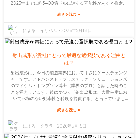
2025年までに約3400億ドルに達する可能性があると推定さ
る要因を把握できれば、より効果的な計画と戦略を立てられ
れています。驚きですよね？これは、現代の業界がいかに精
るようになります。
»
続きを読む
度と性能を重視しているかを示しています。業界の専門家
は、一流のサービスプロバイダーと協力することがいかに重
要かをしばしば語っています。例えば、射出成形技術の権威
による：
イザベル
-
2026年5月18日
であるジョン・スミス氏は、「競争優位性を維持するには、
プラスチック射出成形サービスの品質と革新性が絶対に不可
欠です」と述べています。もちろん、品質を常に高く維持
し、市場が急速に変化する中で迅速に対応することなど、課
射出成形が貴社にとって最適な選択肢である理由と
題もあります。特に中国から購入を検討している人にとっ
は？
て、信頼できるパートナーを選ぶことは非常に重要です。最
射出成形は、今日の製造業界においてまさにゲームチェンジ
高のサービスプロバイダーは、最新技術を持っているだけで
ャーです。アドバンスト・プラスチック・ソリューションズ
なく、確かな実績も持っています。相手の能力や過去の実績
のマイケル・トンプソン博士（業界のプロ）と話した時のこ
をしっかり確認しておくのは賢明です。良好なコミュニケー
とを覚えています。彼はかつて「射出成形は、大量生産にお
ションの重要性を見落としがちな人も多く、それが誤解を招
いて比類のない効率性と精度を提供する」と言っていまし
くことがあります。変化の激しいこの業界で円滑に物事を進
た。これは、生産レベルを向上させようとしている企業にと
めたいのであれば、提携前に徹底的な調査を行うことは非常
»
続きを読む
ってこの技術がいかに重要かを考えると、まさに的を射てい
に重要です。
ます。この方法の素晴らしい点は、企業が非常に複雑な形状
を、しかもかなり安定した品質で製造できることです。さら
による：
クララ
-
2026年5月15日
に、使用できる材料の種類も豊富です。もちろん、射出圧力
などの要素は、製品の最終的な外観と質感に大きな影響を与