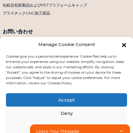
化粧品包装製品およびPETプリフォームキャップ
プラスチックCNC加工部品
お問い合わせ
Manage Cookie Consent
電話番号：+86 158 1869 2114
Eメール：info@ansixtech.com
Cookies give you a personalized experience. Cookie files help us to
enhance your experience using our website, simplify navigation, keep
Skype: Stephenhuang2010
our website safe, and assist in our marketing efforts. By clicking
WhatsApp: +86 13530645990
"Accept", you agree to the storing of cookies on your device for these
purposes. Click "Adjust" to adjust your cookie preferences. For more
住所：中国深圳市龍華区観瀾衛業城工業区F棟
information, review our Cookies Policy.
Accept
Deny
Adjust
著作権 © 2024 無断複写・転載を禁じます
サイトマップ
-
-
リソース
Leave Your Message