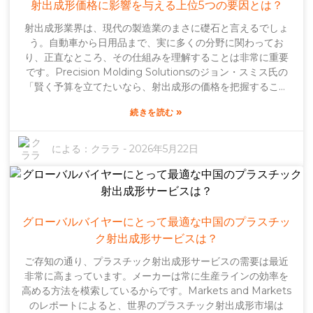
なる可能性があります。こうした難しい点を認識すること
射出成形価格に影響を与える上位5つの要因とは？
は、企業がプロセスを継続的に改善しようとする真摯な姿勢
射出成形業界は、現代の製造業のまさに礎石と言えるでしょ
を示すものです。賢明な企業は、常に時代の最先端を行くた
う。自動車から日用品まで、実に多くの分野に関わってお
めに、チームのトレーニングや技術のアップグレードに多額
り、正直なところ、その仕組みを理解することは非常に重要
の投資を行っています。結局のところ、すべての企業は自社
です。Precision Molding Solutionsのジョン・スミス氏の
の方法を定期的に見直すべきです。今日有効な方法が、明日
「賢く予算を立てたいなら、射出成形の価格を把握すること
には通用しなくなる可能性もあるのです。業界が進化し続け
が鍵となる」という言葉を読んだことがありますが、まさに
る中で、常に最新の情報を把握し、柔軟に対応することが不
»
続きを読む
その通りで、コスト計算がいかに複雑になり得るかを示して
可欠です。購入者にとって賢明なのは、射出成形に関する知
います。射出成形の価格に影響を与える要因は数多くありま
識が豊富で、革新と適応に意欲的なサプライヤーを選ぶこと
すが、驚くべきことに、多くの人がこれらの詳細を見落とし
による：
クララ
-
2026年5月22日
です。こうした点を常に把握しておくことは、変化の激しい
ています。使用する材料の種類、金型設計の複雑さ、生産予
この市場で生き残るために非常に重要です。
定の個数などは、すべて大きな影響を与えます。例えば、高
級材料を選ぶと初期費用は高くなりますが、通常はより耐久
性のある製品が得られます。逆に、複雑な金型は見た目は素
晴らしいかもしれませんが、コストが大幅に膨らむ可能性が
グローバルバイヤーにとって最適な中国のプラスチッ
あります。そして正直なところ、部品自体の設計が価格を押
ク射出成形サービスは？
し上げる可能性があることを、誰もが考えているわけではあ
ご存知の通り、プラスチック射出成形サービスの需要は最近
りません。部品の設計が不十分だと、生産時間が長くなり、
非常に高まっています。メーカーは常に生産ラインの効率を
コストも高くなります。正直なところ、賢明な判断を下し、
高める方法を模索しているからです。Markets and Markets
健全な利益を維持するためには、こうした細かな要素をすべ
のレポートによると、世界のプラスチック射出成形市場は
て考慮に入れることが非常に重要です。コストに影響を与え