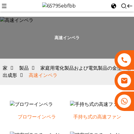
高速インペラ
n
家
製品
家庭用電化製品および電気製品の金型・射
出成形
高速インペラ
+86 13530645990
ブロワーインペラ
手持ち式の高速ファン