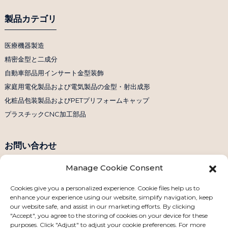
製品カテゴリ
医療機器製造
精密金型と二成分
自動車部品用インサート金型装飾
家庭用電化製品および電気製品の金型・射出成形
化粧品包装製品およびPETプリフォームキャップ
プラスチックCNC加工部品
お問い合わせ
Manage Cookie Consent
電話番号：+86 158 1869 2114
Eメール：info@ansixtech.com
Cookies give you a personalized experience. Cookie files help us to
enhance your experience using our website, simplify navigation, keep
Skype: Stephenhuang2010
our website safe, and assist in our marketing efforts. By clicking
WhatsApp: +86 13530645990
"Accept", you agree to the storing of cookies on your device for these
purposes. Click "Adjust" to adjust your cookie preferences. For more
住所：中国深圳市龍華区観瀾衛業城工業区F棟