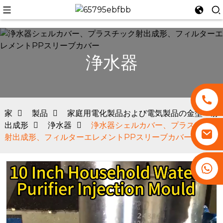
浄水器
n
家
製品
家庭用電化製品および電気製品の金型・射
出成形
浄水器
浄水器シェルカバー、プラスチック
射出成形、フィルターエレメントPPスリーブカバー
+86 13530645990