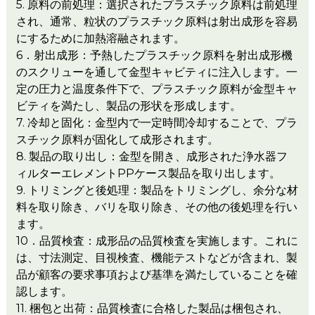
5. 原料の前処理：選択されたプラスチック原料は前処理
され、通常、粒状のプラスチック原料は射出成形を容易
にするために加熱溶融されます。
6．射出成形：予熱したプラスチック原料を射出成形機
のスクリューを通して金型キャビティに注入します。一
定の圧力と温度条件下で、プラスチック原料が金型キャ
ビティを満たし、製品の形状を形成します。
7. 冷却と固化：金型内で一定時間冷却することで、プラ
スチック原料が固化して成形されます。
8. 製品の取り出し：金型を開き、成形された浄水器フ
ィルターエレメントPPケース製品を取り出します。
9. トリミングと後処理：製品をトリミングし、余分な材
料を取り除き、バリを取り除き、その他の後処理を行い
ます。
10．品質検査：成形品の品質検査を実施します。これに
は、寸法測定、目視検査、機能テストなどが含まれ、製
品が顧客の要求事項および基準を満たしていることを確
認します。
11. 梱包と出荷：品質検査に合格した製品は梱包され、