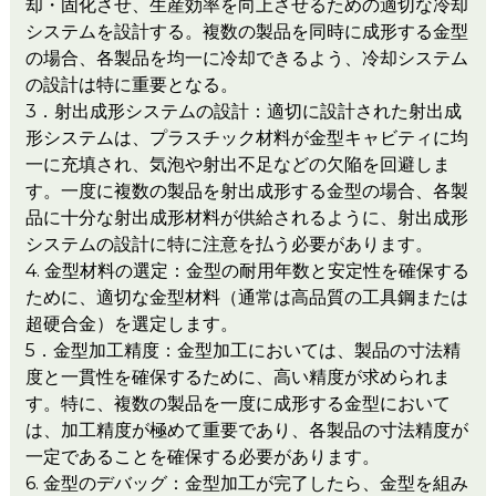
却・固化させ、生産効率を向上させるための適切な冷却
システムを設計する。複数の製品を同時に成形する金型
の場合、各製品を均一に冷却できるよう、冷却システム
の設計は特に重要となる。
3．射出成形システムの設計：適切に設計された射出成
形システムは、プラスチック材料が金型キャビティに均
一に充填され、気泡や射出不足などの欠陥を回避しま
す。一度に複数の製品を射出成形する金型の場合、各製
品に十分な射出成形材料が供給されるように、射出成形
システムの設計に特に注意を払う必要があります。
4. 金型材料の選定：金型の耐用年数と安定性を確保する
ために、適切な金型材料（通常は高品質の工具鋼または
超硬合金）を選定します。
5．金型加工精度：金型加工においては、製品の寸法精
度と一貫性を確保するために、高い精度が求められま
す。特に、複数の製品を一度に成形する金型において
は、加工精度が極めて重要であり、各製品の寸法精度が
一定であることを確保する必要があります。
6. 金型のデバッグ：金型加工が完了したら、金型を組み