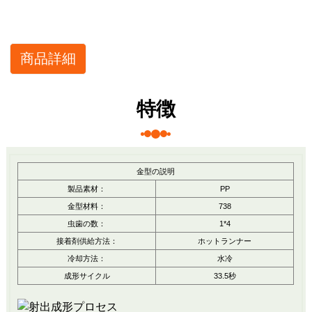
商品詳細
特徴
金型の説明
製品素材：
PP
金型材料：
738
虫歯の数：
1*4
接着剤供給方法：
ホットランナー
冷却方法：
水冷
成形サイクル
33.5秒