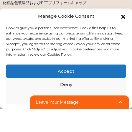
化粧品包装製品およびPETプリフォームキャップ
プラスチックCNC加工部品
Manage Cookie Consent
Cookies give you a personalized experience. Cookie files help us to
お問い合わせ
enhance your experience using our website, simplify navigation, keep
our website safe, and assist in our marketing efforts. By clicking
"Accept", you agree to the storing of cookies on your device for these
電話番号：+86 158 1869 2114
purposes. Click "Adjust" to adjust your cookie preferences. For more
Eメール：info@ansixtech.com
information, review our Cookies Policy.
Skype: Stephenhuang2010
WhatsApp: +86 13530645990
Accept
住所：中国深圳市龍華区観瀾衛業城工業区F棟
Deny
Adjust
Leave Your Message
著作権 © 2024 無断複写・転載を禁じます
サイトマップ
-
-
リソース