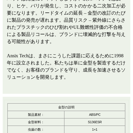
り、ヒケ、バリが発生し、コストのかかる二次加工が必
要になります。リードタイムの​​延長 – 金型の改訂のたび
に製品の発売が遅れます。品質リスク – 紫外線にさらさ
れたプラスチックのひび割れやUL難燃性評価の不合格
による製品リコールは、ブランドに壊滅的な打撃を与え
る可能性があります。
Ansix Techは、まさにこうした課題に応えるために1998
年に設立されました。私たちは単に金型を製造するだけ
でなく、お客様のブランドを守り、成長を加速させるソ
リューションを開発します。
金型の説明
製品素材：
ABS/PC
金型材料：
S136ESR
虫歯の数：
1+1