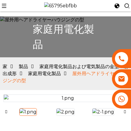
家庭用電化製
品
n
家
製品
家庭用電化製品および電気製品の金型・射
出成形
家庭用電化製品
屋外用ヘアドライヤーハウ
ジングの型
+86 13530645990