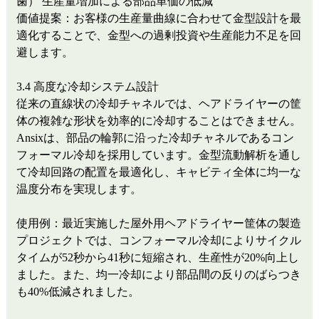
歯）
生産量増加による部品単価の低減
価値提案：お客様の生産量曲線に合わせて金型設計を最
適化することで、金型への過剰投資や生産能力不足を回
避します。
3.4 高度な冷却システム設計
従来の直線状の冷却チャネルでは、ヘアドライヤーの筐
体の複雑な形状を効率的に冷却することはできません。
Ansixは、部品の輪郭に沿った冷却チャネルであるコン
フォーマル冷却を採用しています。金型流動解析を通し
て冷却回路の配置を最適化し、キャビティ全体に均一な
温度分布を実現します。
使用例：最近実施した屋外用ヘアドライヤー筐体の製造
プロジェクトでは、コンフォーマル冷却によりサイクル
タイムが52秒から41秒に短縮され、生産性が20%向上し
ました。また、均一冷却により部品間の反りのばらつき
も40%低減されました。