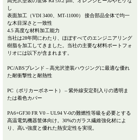
高光沢塗装の筐体
Ra ≤0.2 µm、オレンジピールやヒケな
し
表面加工（VDI 3400、MT-11000）
接合部品全体で均一
な木目深さと一致性
4.5 高度な材料加工能力
当社は28年間にわたり、ほぼすべてのエンジニアリング
樹脂を加工してきました。当社の主要な材料ポートフォ
リオには以下が含まれます。
PC/ABSブレンド – 高光沢塗装ハウジングに最適な優れ
た耐衝撃性と耐熱性
PC（ポリカーボネート） – 紫外線安定剤入りの透明ま
たは着色カバー
PA6+GF30 FR V0 – UL94 V-0の難燃性等級を必要とする
高温電気機器筐体向け。30%のガラス繊維強化材によ
り、高い強度と優れた熱安定性を実現。