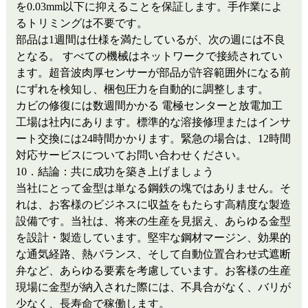
を0.03mm以下に抑えることを保証します。手作業によ
るトリミングは不要です。
部品は1週間は仕様を満たしているが、次の週には不良
となる。
すべての機械はネットワークで接続されてい
ます。超音波肉厚センサーが部品が許容範囲外になる前
にずれを検知し、梱包圧力を自動的に調整します。
カビの修復には数週間かかる
電極センターと放電加工
工場は社内にあります。標準的な溶接修理またはインサ
ート交換には24時間かかります。緊急の場合は、12時間
対応サービスについてお問い合わせください。
10．結論：共に成功を築き上げましょう
当社にとって金型は単なる鋼鉄の塊ではありません。そ
れは、お客様のビジネスに収益をもたらす高精度な製造
設備です。当社は、将来の生産を見据え、あらゆる金型
を設計・製造しています。堅牢な鋼材マージン、効果的
な通気経路、熱バランス、そして自動位置合わせ式遮断
弁など、あらゆる要素を考慮しています。お客様の生産
現場に金型が納入された際には、不具合がなく、バリが
少なく、長寿命で稼働します。