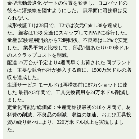
金型流動最適化
ゲートの位置を変更し、ロゴパッドの
後ろに溶接線を隠すようにした。
展示面に溶接痕は見
られない。
成形検証
T1は28日で、T2では次元Cpk 1.38を達成し
た。
顧客はT3を完全にスキップしてPPAPに移行した。
量産
試験運用開始から72時間後、不良率は1.2%で安定
した。
業界平均と比較して、部品1個あたり0.09米ドル
のスクラップコストを削減。
配達
25万台が予定より4週間早く出荷された
同ブランド
は、主要な競合他社が参入する前に、1500万米ドルの増
収を達成した。
生涯サービス
モールドは再構築前に87万ショットに達
した
最初の3年間で、工具交換費用を24万米ドル削減し
ました。
定量化可能な総価値：生産開始後最初の18ヶ月間で、材
料費の削減、不良品の削減、収益の加速、および工具投
資の繰り延べにより、220万米ドル以上を実現しまし
た。