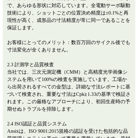
で、あらゆる形状に対応しています。全電動サーボ駆動
技術により、ショットごとの位置決め精度は±0.1%と再
現性が高く、成形品の寸法精度が常に同一であることを
保証します。
お客様にとってのメリット：数百万回のサイクル後でも
寸法変化が全くありません。
2.3 計測学と品質検査
当社では、三次元測定機（CMM）と高精度光学画像シ
ステムを用いて100%の検査を実施しています。工場か
ら出荷されるすべての金型は、詳細な寸法レポートに基
づいて検査され、重要な寸法はCpk≧1.33の基準で検証さ
れます。この厳格なアプローチにより、初回生産時の予
期せぬトラブルを排除します。
2.4 ISO認証と品質システム
Ansixは、ISO 9001:2015規格の認証を受けた包括的な品