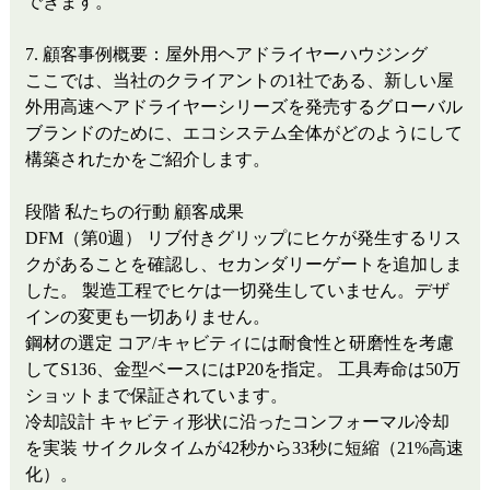
できます。
7. 顧客事例概要：屋外用ヘアドライヤーハウジング
ここでは、当社のクライアントの1社である、新しい屋
外用高速ヘアドライヤーシリーズを発売するグローバル
ブランドのために、エコシステム全体がどのようにして
構築されたかをご紹介します。
段階
私たちの行動
顧客成果
DFM（第0週）
リブ付きグリップにヒケが発生するリス
クがあることを確認し、セカンダリーゲートを追加しま
した。
製造工程でヒケは一切発生していません。デザ
インの変更も一切ありません。
鋼材の選定
コア/キャビティには耐食性と研磨性を考慮
してS136、金型ベースにはP20を指定。
工具寿命は50万
ショットまで保証されています。
冷却設計
キャビティ形状に沿ったコンフォーマル冷却
を実装
サイクルタイムが42秒から33秒に短縮（21%高速
化）。