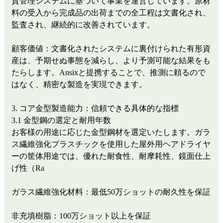
質管理システムに基づいて事業を運営しています。原材
料の受入から完成品の出荷までの全工程は文書化され、
監査され、継続的に改善されています。
顧客価値：文書化されたシステムに裏付けられた有形資
産は、予期せぬ事態を減らし、より予測可能な結果を​​も
たらします。Ansixと提携することで、推測に頼るので
はなく、精密な製造を実現できます。
3. コア金型製造能力：信頼できる具体的な指標
3.1 金型鋼の選定と耐用年数
お客様の用途に応じた金型鋼材を選定いたします。ガラ
ス繊維強化プラスチックを使用した屋外用ヘアドライヤ
ーの筐体用途では、優れた耐食性、耐摩耗性、鏡面仕上
げ性（Ra
ガラス繊維強化材料：最低50万ショットの耐久性を保証
非充填樹脂：100万ショット以上を保証