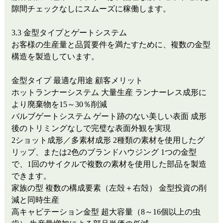
隙間チェックなしにスムーズに稼働します。
3.3 金型タイプとゲートシステム
お客様の生産量と品質要件を満たすために、複数の金型
構造を製造しています。
金型タイプ
最適な用途
顧客メリット
ホットランナーシステム
大量生産
ランナーレス成形に
より廃棄物を15～30％削減
バルブゲートシステム
ゲート跡のない美しい表面
成形
後のトリミングなしで完璧な表面外観を実現
2ショット成形／多素材成形
2種類の素材を使用したグ
リップ、または2色のブランドハウジング
1つの金型
で、1回のサイクルで複数の素材を使用した部品を製造
できます。
家族の型
複数の構成要素（左殻＋右殻）
金型投資の削
減と同時生産
高キャビテーション金型
超大容量（8～16個以上の虫