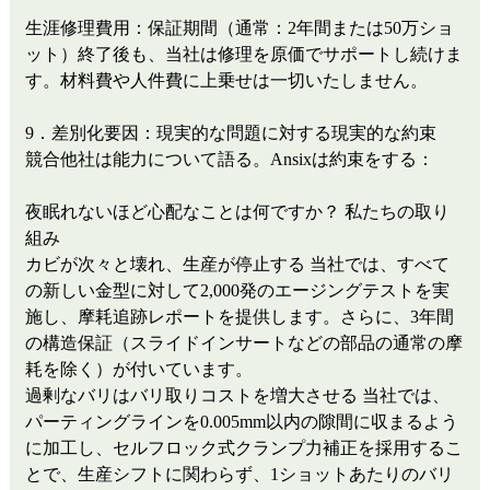
生涯修理費用：保証期間（通常：2年間または50万ショ
ット）終了後も、当社は修理を原価でサポートし続けま
す。材料費や人件費に上乗せは一切いたしません。
9．差別化要因：現実的な問題に対する現実的な約束
競合他社は能力について語る。Ansixは約束をする：
夜眠れないほど心配なことは何ですか？
私たちの取り
組み
カビが次々と壊れ、生産が停止する
当社では、すべて
の新しい金型に対して2,000発のエージングテストを実
施し、摩耗追跡レポートを提供します。さらに、3年間
の構造保証（スライドインサートなどの部品の通常の摩
耗を除く）が付いています。
過剰なバリはバリ取りコストを増大させる
当社では、
パーティングラインを0.005mm以内の隙間に収まるよう
に加工し、セルフロック式クランプ力補正を採用するこ
とで、生産シフトに関わらず、1ショットあたりのバリ