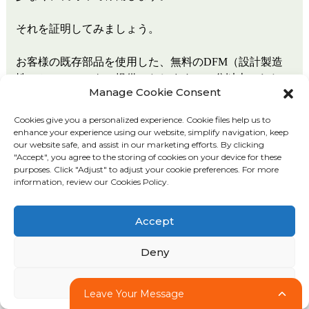
それを証明してみましょう。
お客様の既存部品を使用した、無料のDFM（設計製造
性）セッションをご提供いたします。90分以上にわた
Manage Cookie Consent
り、当社のエンジニアリングチームが、作業へのアプロ
ーチ方法、成形時の潜在的なリスク（ウェルドライン、
Cookies give you a personalized experience. Cookie files help us to
トラップ、ヒケなど）の特定、ゲート位置と冷却レイア
enhance your experience using our website, simplify navigation, keep
ウトの提案、サイクルタイムと金型寿命の見積もりにつ
our website safe, and assist in our marketing efforts. By clicking
"Accept", you agree to the storing of cookies on your device for these
いてご説明いたします。実際のデータを用いて、Ansix
purposes. Click "Adjust" to adjust your cookie preferences. For more
がコストが発生する前にどのように問題を解決するのか
information, review our Cookies Policy.
をご確認いただけます。
Accept
アンシックス・テック・リミテッド
設立：1998年
Deny
専門分野：コンセプトからコスト効率の高い量産まで、
ワン​​ストップの射出成形ソリューションを提供します。
Adjust
Leave Your Message
設備：生産拠点4ヶ所（中国＋ベトナム）｜射出成形機