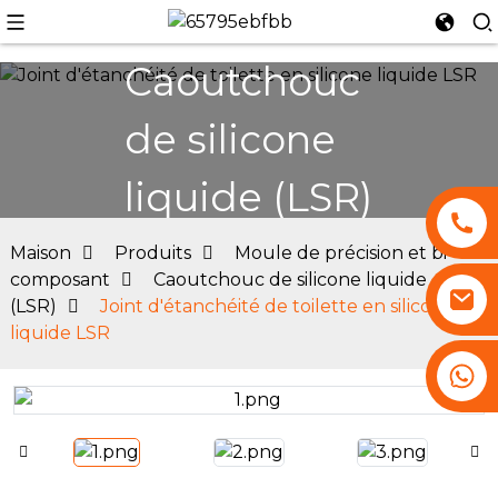
Caoutchouc
de silicone
n
liquide (LSR)
Maison
Produits
Moule de précision et bi-
composant
Caoutchouc de silicone liquide
(LSR)
Joint d'étanchéité de toilette en silicone
liquide LSR
+86 13530645990