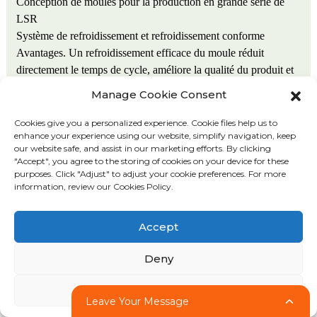
Conception de moules pour la production en grande série de
LSR
Système de refroidissement et refroidissement conforme
Avantages. Un refroidissement efficace du moule réduit
directement le temps de cycle, améliore la qualité du produit et
diminue le coût unitaire. Une répartition uniforme de la
Manage Cookie Consent
température prévient le gauchissement et assure une réticulation
homogène.
Cookies give you a personalized experience. Cookie files help us to
enhance your experience using our website, simplify navigation, keep
our website safe, and assist in our marketing efforts. By clicking
Solution technique Ansix. Pour les joints d'étanchéité de
"Accept", you agree to the storing of cookies on your device for these
toilettes en LSR, nous concevons des canaux de
purposes. Click "Adjust" to adjust your cookie preferences. For more
information, review our Cookies Policy.
refroidissement conformes qui épousent la géométrie de la
pièce, contrairement aux trous percés qui créent des points
chauds. Ceci réduit le temps de cycle de 15 à 25 % par rapport
Accept
aux systèmes de refroidissement classiques. De plus, l'écart de
température entre le noyau et la cavité est maintenu à moins de
Deny
2 °C.
Adjust
Leave Your Message
Coureur froid vs coureur chaud