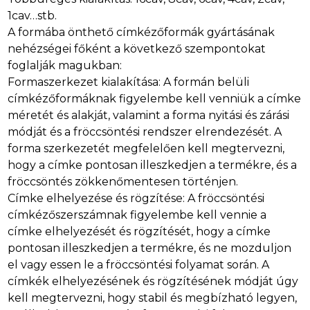
1cav…stb.
A formába önthető címkézőformák gyártásának
nehézségei főként a következő szempontokat
foglalják magukban:
Formaszerkezet kialakítása: A formán belüli
címkézőformáknak figyelembe kell venniük a címke
méretét és alakját, valamint a forma nyitási és zárási
módját és a fröccsöntési rendszer elrendezését. A
forma szerkezetét megfelelően kell megtervezni,
hogy a címke pontosan illeszkedjen a termékre, és a
fröccsöntés zökkenőmentesen történjen.
Címke elhelyezése és rögzítése: A fröccsöntési
címkézőszerszámnak figyelembe kell vennie a
címke elhelyezését és rögzítését, hogy a címke
pontosan illeszkedjen a termékre, és ne mozduljon
el vagy essen le a fröccsöntési folyamat során. A
címkék elhelyezésének és rögzítésének módját úgy
kell megtervezni, hogy stabil és megbízható legyen,