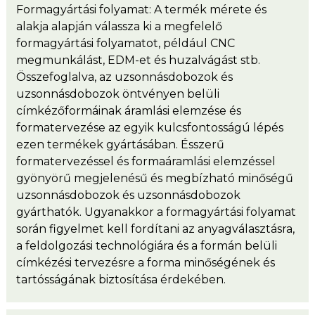
Formagyártási folyamat: A termék mérete és
alakja alapján válassza ki a megfelelő
formagyártási folyamatot, például CNC
megmunkálást, EDM-et és huzalvágást stb.
Összefoglalva, az uzsonnásdobozok és
uzsonnásdobozok öntvényen belüli
címkézőformáinak áramlási elemzése és
formatervezése az egyik kulcsfontosságú lépés
ezen termékek gyártásában. Ésszerű
formatervezéssel és formaáramlási elemzéssel
gyönyörű megjelenésű és megbízható minőségű
uzsonnásdobozok és uzsonnásdobozok
gyárthatók. Ugyanakkor a formagyártási folyamat
során figyelmet kell fordítani az anyagválasztásra,
a feldolgozási technológiára és a formán belüli
címkézési tervezésre a forma minőségének és
tartósságának biztosítása érdekében.