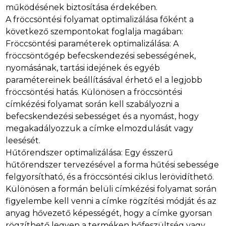
működésének biztosítása érdekében.
A fröccsöntési folyamat optimalizálása főként a
következő szempontokat foglalja magában:
Fröccsöntési paraméterek optimalizálása: A
fröccsöntőgép befecskendezési sebességének,
nyomásának, tartási idejének és egyéb
paramétereinek beállításával érhető el a legjobb
fröccsöntési hatás. Különösen a fröccsöntési
címkézési folyamat során kell szabályozni a
befecskendezési sebességet és a nyomást, hogy
megakadályozzuk a címke elmozdulását vagy
leesését.
Hűtőrendszer optimalizálása: Egy ésszerű
hűtőrendszer tervezésével a forma hűtési sebessége
felgyorsítható, és a fröccsöntési ciklus lerövidíthető.
Különösen a formán belüli címkézési folyamat során
figyelembe kell venni a címke rögzítési módját és az
anyag hővezető képességét, hogy a címke gyorsan
rögzíthető legyen a terméken hőfeszültség vagy