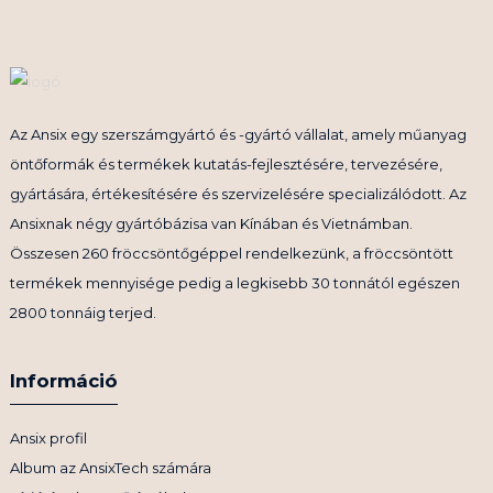
Az Ansix egy szerszámgyártó és -gyártó vállalat, amely műanyag
öntőformák és termékek kutatás-fejlesztésére, tervezésére,
gyártására, értékesítésére és szervizelésére specializálódott. Az
Ansixnak négy gyártóbázisa van Kínában és Vietnámban.
Összesen 260 fröccsöntőgéppel rendelkezünk, a fröccsöntött
termékek mennyisége pedig a legkisebb 30 tonnától egészen
2800 tonnáig terjed.
Információ
Ansix profil
Album az AnsixTech számára