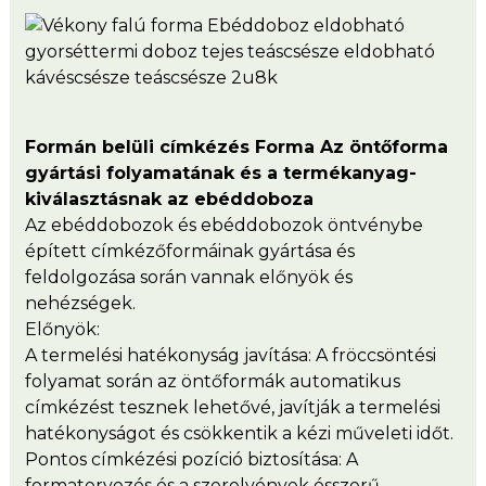
Formán belüli címkézés Forma Az öntőforma
gyártási folyamatának és a termékanyag-
kiválasztásnak az ebéddoboza
Az ebéddobozok és ebéddobozok öntvénybe
épített címkézőformáinak gyártása és
feldolgozása során vannak előnyök és
nehézségek.
Előnyök:
A termelési hatékonyság javítása: A fröccsöntési
folyamat során az öntőformák automatikus
címkézést tesznek lehetővé, javítják a termelési
hatékonyságot és csökkentik a kézi műveleti időt.
Pontos címkézési pozíció biztosítása: A
formatervezés és a szerelvények ésszerű