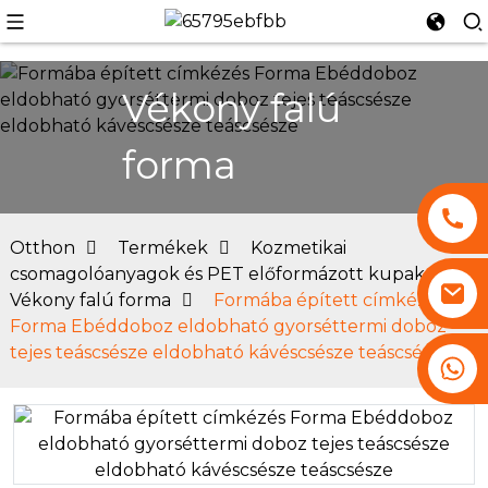
Vékony falú
forma
Otthon
Termékek
Kozmetikai
csomagolóanyagok és PET előformázott kupak
Vékony falú forma
Formába épített címkézés
Forma Ebéddoboz eldobható gyorséttermi doboz
tejes teáscsésze eldobható kávéscsésze teáscsésze
+86 13530645990
i