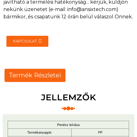
javítható a termelési hatékonyság... kérjük, küldjön
nekünk üzenetet (e-mail: info@ansixtech.com)
bármikor, és csapatunk 12 órán belül válaszol Önnek.
KAPCSOLAT
Termék Részletei
JELLEMZŐK
Penész leírása
Termékanyagok:
PP