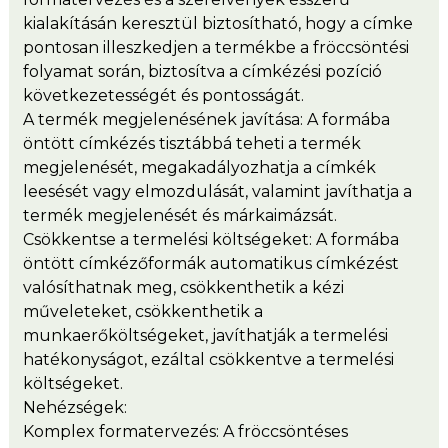
kialakításán keresztül biztosítható, hogy a címke
pontosan illeszkedjen a termékbe a fröccsöntési
folyamat során, biztosítva a címkézési pozíció
következetességét és pontosságát.
A termék megjelenésének javítása: A formába
öntött címkézés tisztábbá teheti a termék
megjelenését, megakadályozhatja a címkék
leesését vagy elmozdulását, valamint javíthatja a
termék megjelenését és márkaimázsát.
Csökkentse a termelési költségeket: A formába
öntött címkézőformák automatikus címkézést
valósíthatnak meg, csökkenthetik a kézi
műveleteket, csökkenthetik a
munkaerőköltségeket, javíthatják a termelési
hatékonyságot, ezáltal csökkentve a termelési
költségeket.
Nehézségek:
Komplex formatervezés: A fröccsöntéses