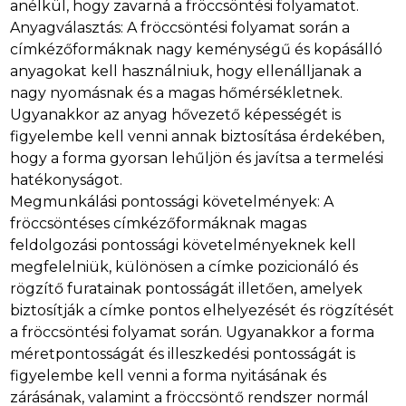
anélkül, hogy zavarná a fröccsöntési folyamatot.
Anyagválasztás: A fröccsöntési folyamat során a
címkézőformáknak nagy keménységű és kopásálló
anyagokat kell használniuk, hogy ellenálljanak a
nagy nyomásnak és a magas hőmérsékletnek.
Ugyanakkor az anyag hővezető képességét is
figyelembe kell venni annak biztosítása érdekében,
hogy a forma gyorsan lehűljön és javítsa a termelési
hatékonyságot.
Megmunkálási pontossági követelmények: A
fröccsöntéses címkézőformáknak magas
feldolgozási pontossági követelményeknek kell
megfelelniük, különösen a címke pozicionáló és
rögzítő furatainak pontosságát illetően, amelyek
biztosítják a címke pontos elhelyezését és rögzítését
a fröccsöntési folyamat során. Ugyanakkor a forma
méretpontosságát és illeszkedési pontosságát is
figyelembe kell venni a forma nyitásának és
zárásának, valamint a fröccsöntő rendszer normál