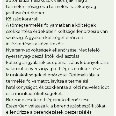
automatizált eszközök valósítják meg a
termékminőség és a termelési hatékonyság
javítása érdekében.
Költségkontroll:
A tömegtermelési folyamatban a költségek
csökkentése érdekében költségellenőrzésre van
szükség. A gyakori költségellenőrzési
intézkedések a következők:
Nyersanyagköltségek ellenőrzése: Megfelelő
nyersanyag-beszállítók kiválasztása,
költségtárgyalások és optimalizálás lebonyolítása,
valamint a nyersanyagköltségek csökkentése.
Munkaköltségek ellenőrzése: Optimalizálja a
termelési folyamatot, javítsa a termelési
hatékonyságot, és csökkentse a kézi műveleti időt
és a munkaerőköltségeket.
Berendezések költségeinek ellenőrzése:
Ésszerűen válassza ki a berendezésbeszállítókat,
ellenőrizze a berendezések beszerzési és