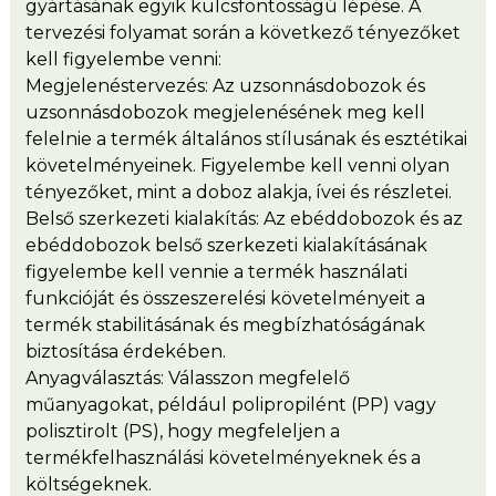
gyártásának egyik kulcsfontosságú lépése. A
tervezési folyamat során a következő tényezőket
kell figyelembe venni:
Megjelenéstervezés: Az uzsonnásdobozok és
uzsonnásdobozok megjelenésének meg kell
felelnie a termék általános stílusának és esztétikai
követelményeinek. Figyelembe kell venni olyan
tényezőket, mint a doboz alakja, ívei és részletei.
Belső szerkezeti kialakítás: Az ebéddobozok és az
ebéddobozok belső szerkezeti kialakításának
figyelembe kell vennie a termék használati
funkcióját és összeszerelési követelményeit a
termék stabilitásának és megbízhatóságának
biztosítása érdekében.
Anyagválasztás: Válasszon megfelelő
műanyagokat, például polipropilént (PP) vagy
polisztirolt (PS), hogy megfeleljen a
termékfelhasználási követelményeknek és a
költségeknek.