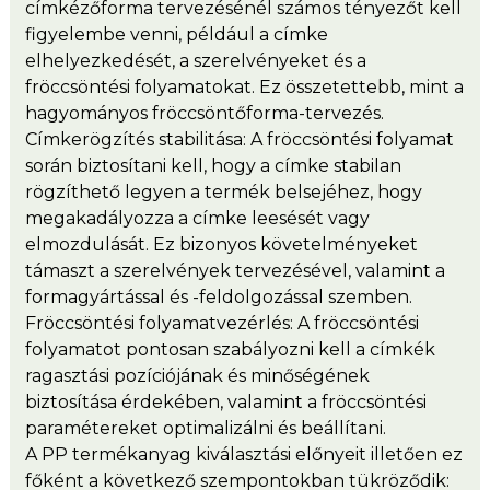
címkézőforma tervezésénél számos tényezőt kell
figyelembe venni, például a címke
elhelyezkedését, a szerelvényeket és a
fröccsöntési folyamatokat. Ez összetettebb, mint a
hagyományos fröccsöntőforma-tervezés.
Címkerögzítés stabilitása: A fröccsöntési folyamat
során biztosítani kell, hogy a címke stabilan
rögzíthető legyen a termék belsejéhez, hogy
megakadályozza a címke leesését vagy
elmozdulását. Ez bizonyos követelményeket
támaszt a szerelvények tervezésével, valamint a
formagyártással és -feldolgozással szemben.
Fröccsöntési folyamatvezérlés: A fröccsöntési
folyamatot pontosan szabályozni kell a címkék
ragasztási pozíciójának és minőségének
biztosítása érdekében, valamint a fröccsöntési
paramétereket optimalizálni és beállítani.
A PP termékanyag kiválasztási előnyeit illetően ez
főként a következő szempontokban tükröződik: