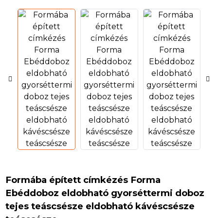
n
Formába épített címkézés Forma
Ebéddoboz eldobható gyorséttermi doboz
n
tejes teáscsésze eldobható kávéscsésze
n