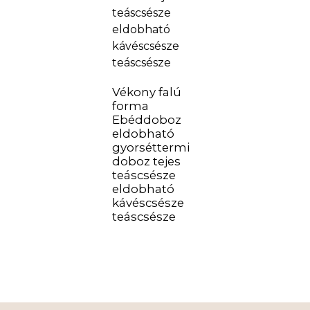
Vékony falú
forma
Ebéddoboz
eldobható
gyorséttermi
doboz tejes
teáscsésze
eldobható
kávéscsésze
teáscsésze