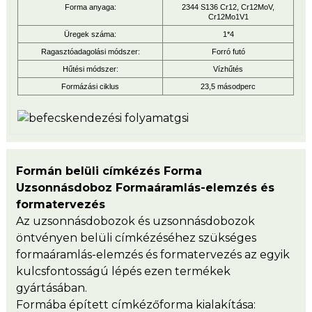
Forma anyaga:
2344 S136 Cr12, Cr12MoV,
Cr12Mo1V1
Üregek száma:
1*4
Ragasztóadagolási módszer:
Forró futó
Hűtési módszer:
Vízhűtés
Formázási ciklus
23,5 másodperc
Formán belüli címkézés Forma
Uzsonnásdoboz Formaáramlás-elemzés és
formatervezés
Az uzsonnásdobozok és uzsonnásdobozok
öntvényen belüli címkézéséhez szükséges
formaáramlás-elemzés és formatervezés az egyik
kulcsfontosságú lépés ezen termékek
gyártásában.
Formába épített címkézőforma kialakítása: