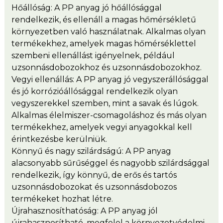
Hőállóság: A PP anyag jó hőállósággal
rendelkezik, és ellenáll a magas hőmérsékletű
környezetben való használatnak. Alkalmas olyan
termékekhez, amelyek magas hőmérséklettel
szembeni ellenállást igényelnek, például
uzsonnásdobozokhoz és uzsonnásdobozokhoz.
Vegyi ellenállás: A PP anyag jó vegyszerállósággal
és jó korrózióállósággal rendelkezik olyan
vegyszerekkel szemben, mint a savak és lúgok.
Alkalmas élelmiszer-csomagoláshoz és más olyan
termékekhez, amelyek vegyi anyagokkal kell
érintkezésbe kerülniük.
Könnyű és nagy szilárdságú: A PP anyag
alacsonyabb sűrűséggel és nagyobb szilárdsággal
rendelkezik, így könnyű, de erős és tartós
uzsonnásdobozokat és uzsonnásdobozos
termékeket hozhat létre.
Újrahasznosíthatóság: A PP anyag jól
újrahasznosítható, megfelel a környezetvédelmi