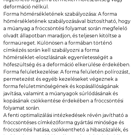
deformáció nélkül.
Forma hőmérsékletének szabályozása: A forma
hőmérsékletének szabályozásával biztosítható, hogy
a műanyag a fröccsöntési folyamat során megfelelő
olvadt állapotban maradjon, és teljesen kitöltse a
formaüreget. Különösen a formában történő
címkézés során kell szabályozni a forma
hőmérséklet-eloszlásának egyenletességét a
hőfeszültség és a deformáció elkerülése érdekében.
Forma felületkezelése: A forma felületén polírozást,
permetezést és egyéb kezeléseket végeznek a
forma felületminőségének és kopásállóságának
javítása, valamint a műanyagok súrlódásának és
kopásának csökkentése érdekében a fröccsöntési
folyamat során.
A fenti optimalizálási intézkedések révén javítható a
fröccsöntéses címkézőforma gyártási minősége és
fröccsöntési hatása, csökkenthető a hibaszázalék, és