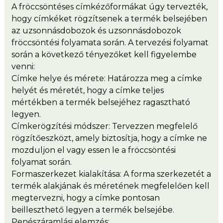
A fröccsöntéses címkézőformákat úgy tervezték,
hogy címkéket rögzítsenek a termék belsejében
az uzsonnásdobozok és uzsonnásdobozok
fröccsöntési folyamata során. A tervezési folyamat
során a következő tényezőket kell figyelembe
venni:
Címke helye és mérete: Határozza meg a címke
helyét és méretét, hogy a címke teljes
mértékben a termék belsejéhez ragasztható
legyen.
Címkerögzítési módszer: Tervezzen megfelelő
rögzítőeszközt, amely biztosítja, hogy a címke ne
mozduljon el vagy essen le a fröccsöntési
folyamat során.
Formaszerkezet kialakítása: A forma szerkezetét a
termék alakjának és méretének megfelelően kell
megtervezni, hogy a címke pontosan
beilleszthető legyen a termék belsejébe.
Penészáramlási elemzés: