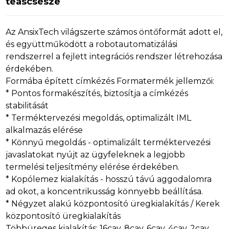
teáscsésze
Az AnsixTech világszerte számos öntőformát adott el,
és együttműködött a robotautomatizálási
rendszerrel a fejlett integrációs rendszer létrehozása
érdekében.
Formába épített címkézés Formatermék jellemzői:
* Pontos formakészítés, biztosítja a címkézés
stabilitását
* Terméktervezési megoldás, optimalizált IML
alkalmazás elérése
* Könnyű megoldás - optimalizált terméktervezési
javaslatokat nyújt az ügyfeleknek a legjobb
termelési teljesítmény elérése érdekében.
* Kopólemez kialakítás - hosszú távú aggodalomra
ad okot, a koncentrikusság könnyebb beállítása.
* Négyzet alakú központosító üregkialakítás / Kerek
központosító üregkialakítás
Többüreges kialakítás: 16cav, 8cav, 6cav, 4cav, 2cav,